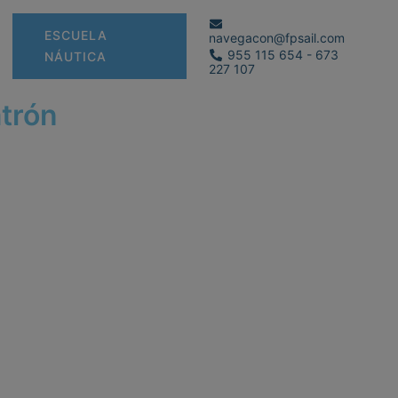
ESCUELA
navegacon@fpsail.com
955 115 654 - 673
NÁUTICA
227 107
atrón