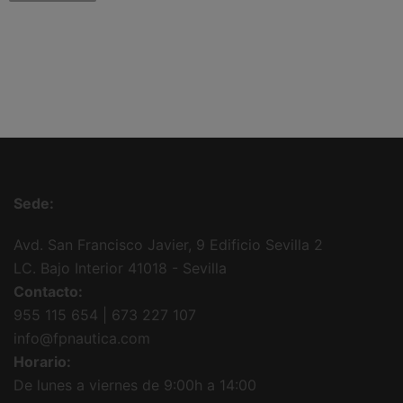
Sede:
Avd. San Francisco Javier, 9 Edificio Sevilla 2
LC. Bajo Interior 41018 - Sevilla
Contacto:
955 115 654 | 673 227 107
info@fpnautica.com
Horario:
De lunes a viernes de 9:00h a 14:00